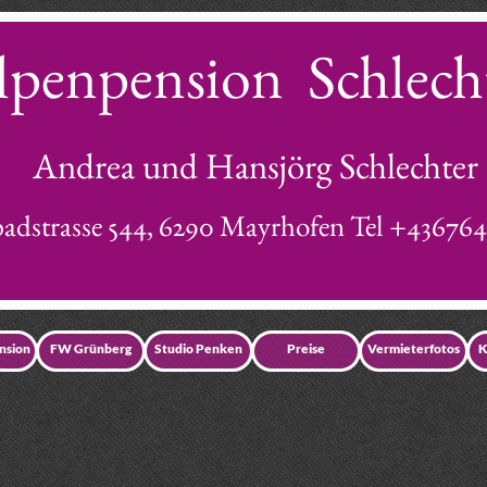
penpension Schlech
Andrea und Hansjörg Schlechter
adstrasse 544, 6290 Mayrhofen Tel +43676
nsion
FW Grünberg
Studio Penken
Preise
Vermieterfotos
K