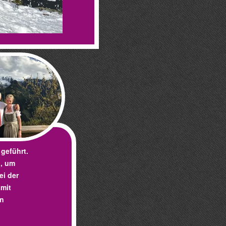
geführt.
, um
ei der
amit
in